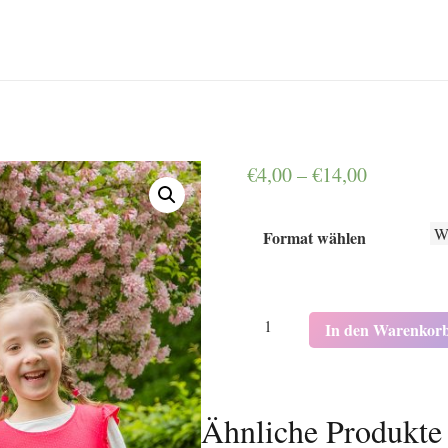
€
4,00
–
€
14,00
Format wählen
K5012
In den Warenkor
Menge
Ähnliche Produkte