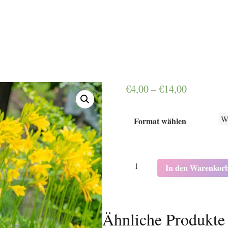
€
4,00
–
€
14,00
Format wählen
K5063
In den Warenkor
Menge
Ähnliche Produkte