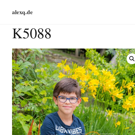
alexq.de
K5088