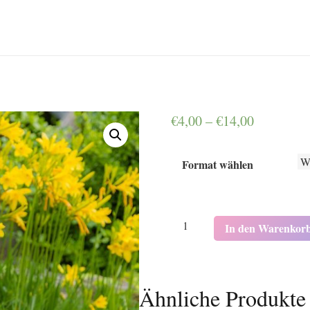
€
4,00
–
€
14,00
Format wählen
K5091
In den Warenkor
Menge
Ähnliche Produkte