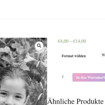
€
4,00
–
€
14,00
Format wählen
K5122
In den Warenkor
Menge
Ähnliche Produkte