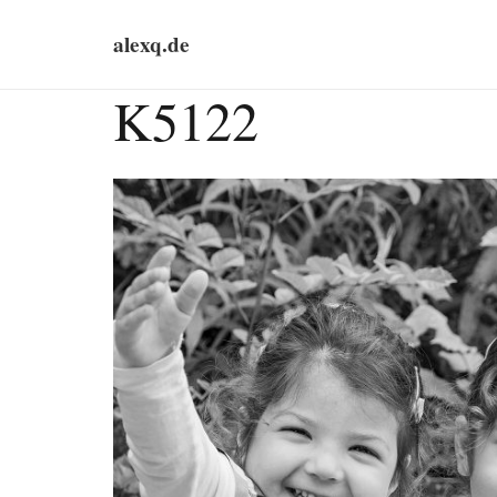
alexq.de
K5122