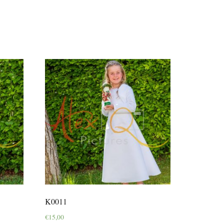
K0011
€
15,00