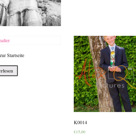
ur Startseite
erlesen
K0014
€
15,00