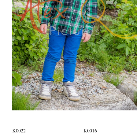
K0022
K0016