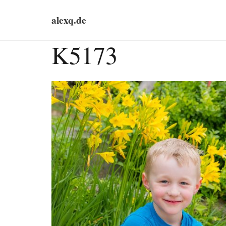
alexq.de
K5173