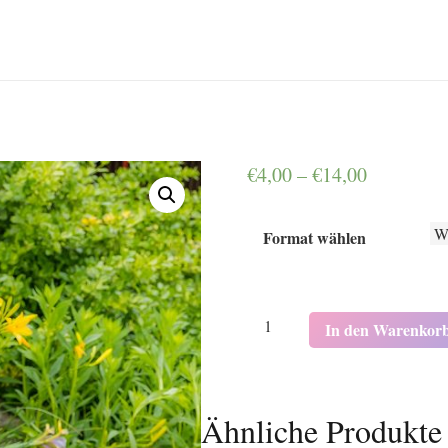
€
4,00
–
€
14,00
Format wählen
K5173
In den Warenkor
Menge
Ähnliche Produkte