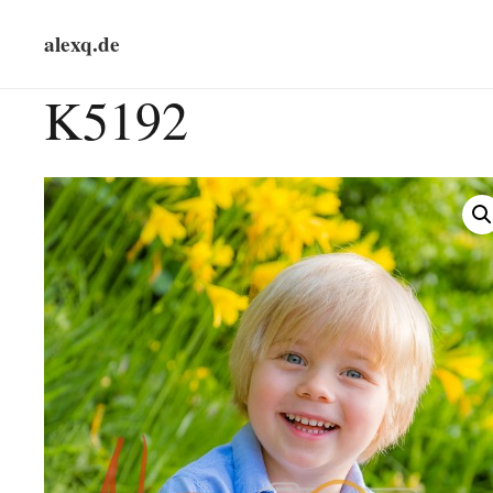
alexq.de
K5192